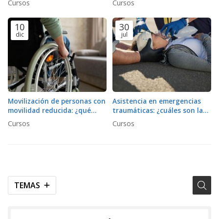
Cursos
Cursos
riesgo de lesiones
secundarias?
10
30
dic
jul
Movilización de personas con
Asistencia en emergencias
movilidad reducida: ¿qué
traumáticas: ¿cuáles son las
protocolos y equipos son
prioridades en la atención
Cursos
Cursos
necesarios?
inicial?
TEMAS