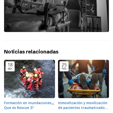
Noticias relacionadas
18
25
abr
feb
Formación en inundaciones.¿
Inmovilización y movilización
Que es Rescue 3?
de pacientes traumatizados:
¿Qué técnicas minimizan el