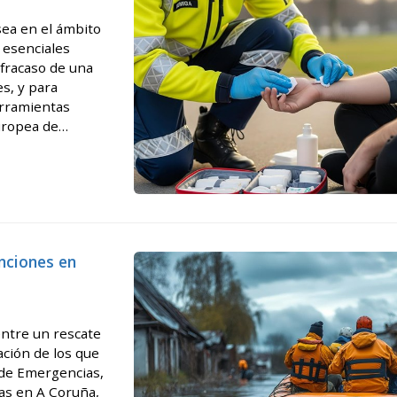
sea en el ámbito
s esenciales
 fracaso de una
es, y para
erramientas
uropea de
zón de cualquier
nciones en
entre un rescate
ación de los que
 de Emergencias,
as en A Coruña,