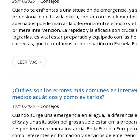
25/11/2025
Consejos
Cuando te enfrentas a una situación de emergencia, ya 
profesional o en tu vida diaria, contar con los elemento
adecuados puede marcar la diferencia entre el éxito y el
primera intervención. La rapidez y la eficacia son crucial
lograrlas, es vital estar preparado y equipado con las h
correctas, que te contamos a continuación en Escuela E
Emergencias. 1. El botiquín de primeros auxilios El cora
equipo de em...
LEER MÁS
¿Cuáles son los errores más comunes en interve
medios acuáticos y cómo evitarlos?
12/11/2025
Consejos
Cuando surge una emergencia en el agua, la diferencia 
eficaz y una situación peligrosa suele estar en la prepar
responden en primera instancia. En la Escuela Europea
como referentes en formación y servicios de emergenci