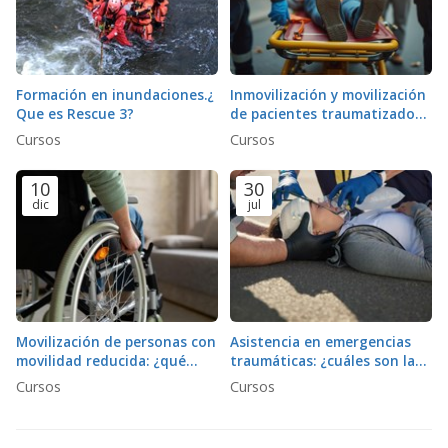
Formación en inundaciones.¿
Inmovilización y movilización
Que es Rescue 3?
de pacientes traumatizados:
¿Qué técnicas minimizan el
Cursos
Cursos
riesgo de lesiones
secundarias?
10
30
dic
jul
Movilización de personas con
Asistencia en emergencias
movilidad reducida: ¿qué
traumáticas: ¿cuáles son las
protocolos y equipos son
prioridades en la atención
Cursos
Cursos
necesarios?
inicial?