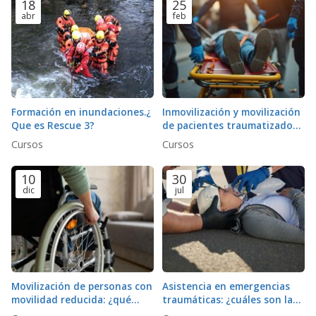
18
25
abr
feb
Formación en inundaciones.¿
Inmovilización y movilización
Que es Rescue 3?
de pacientes traumatizados:
¿Qué técnicas minimizan el
Cursos
Cursos
riesgo de lesiones
secundarias?
10
30
dic
jul
Movilización de personas con
Asistencia en emergencias
movilidad reducida: ¿qué
traumáticas: ¿cuáles son las
protocolos y equipos son
prioridades en la atención