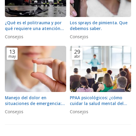
¿Qué es el politrauma y por
Los sprays de pimienta. Que
qué requiere una atención
debemos saber.
diferente al trauma simple?
Consejos
Consejos
13
29
may
abr
Manejo del dolor en
PPAA psicológicos: ¿cómo
situaciones de emergencia:
cuidar la salud mental del
¿qué opciones
personal de emergencias tras
Consejos
Consejos
farmacológicas y no
un incidente crítico?
farmacológicas existen?